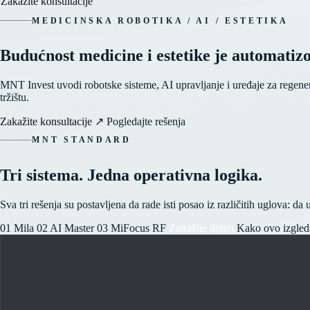
Zakažite konsultacije
MEDICINSKA ROBOTIKA / AI / ESTETIKA
Budućnost medicine i estetike je
automatiz
MNT Invest uvodi robotske sisteme, AI upravljanje i uređaje za regenerat
tržištu.
Zakažite konsultacije
↗
Pogledajte rešenja
MNT STANDARD
Tri sistema. Jedna operativna logika.
Sva tri rešenja su postavljena da rade isti posao iz različitih uglova: da
01
Mila
02
AI Master
03
MiFocus RF
Zatražite demo
Kako ovo izgled